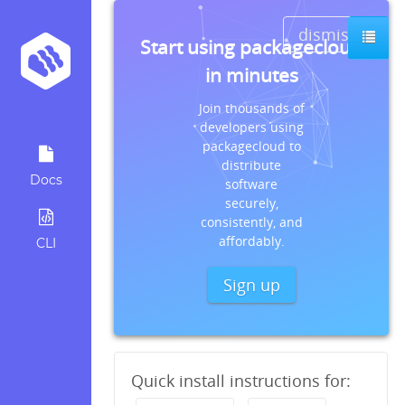
dismiss
Start using packagecloud
in minutes
Join thousands of
developers using
packagecloud to
distribute
Docs
software
securely,
consistently, and
affordably.
CLI
Sign up
Quick install instructions for: