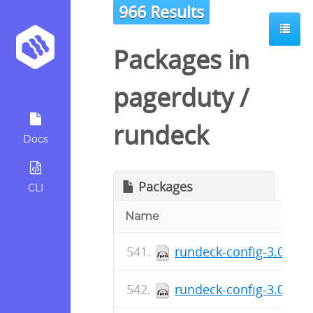
966 Results
Packages in
pagerduty
/
rundeck
Docs
Packages
CLI
Name
rundeck-config-3.0.23
rundeck-config-3.0.22