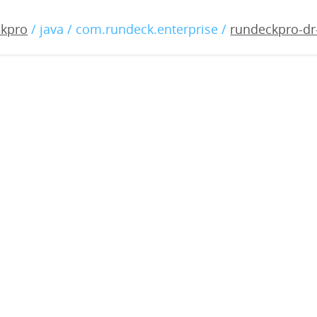
-dr-2.4.2.war
ckpro
/ java / com.rundeck.enterprise /
rundeckpro-dr