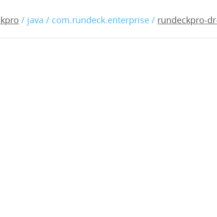
-dr-2.4.2.war
ckpro
/ java / com.rundeck.enterprise /
rundeckpro-dr