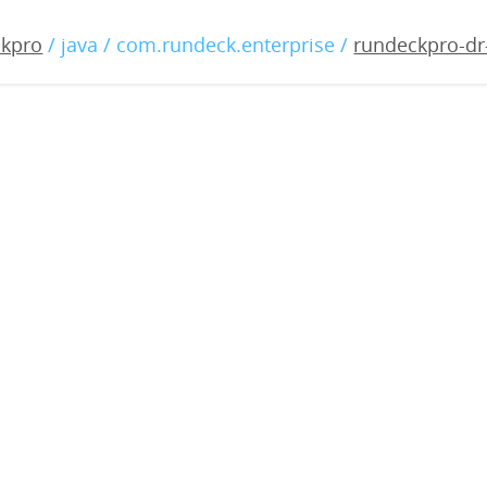
-dr-2.4.2.war
ckpro
/ java / com.rundeck.enterprise /
rundeckpro-dr