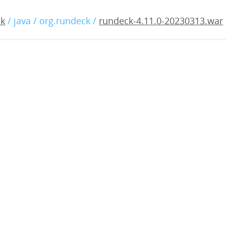
.11.0-20230313.war
ck
/ java / org.rundeck /
rundeck-4.11.0-20230313.war