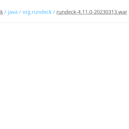
.11.0-20230313.war
ck
/ java / org.rundeck /
rundeck-4.11.0-20230313.war