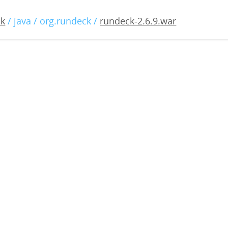
6.9.war
ck
/ java / org.rundeck /
rundeck-2.6.9.war