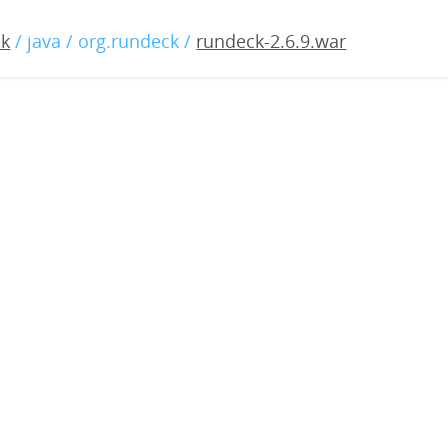
6.9.war
ck
/ java / org.rundeck /
rundeck-2.6.9.war