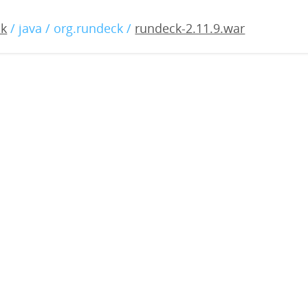
11.9.war
ck
/ java / org.rundeck /
rundeck-2.11.9.war