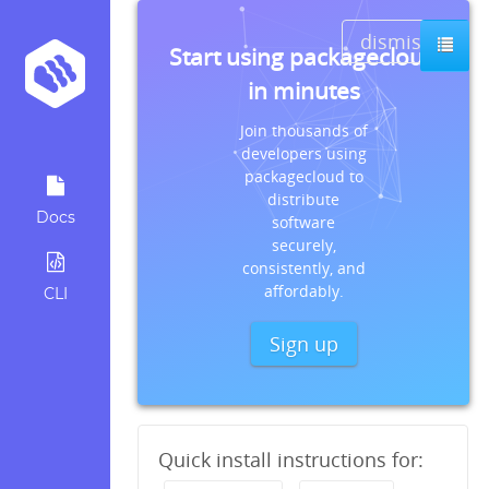
dismiss
Start using packagecloud
in minutes
Join thousands of
developers using
packagecloud to
distribute
Docs
software
securely,
consistently, and
affordably.
CLI
Sign up
Quick install instructions for: