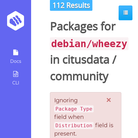
112 Results
Packages for
debian/wheezy
in
citusdata
/
Docs
community
CLI
×
Ignoring
Package Type
field when
field is
Distribution
present.