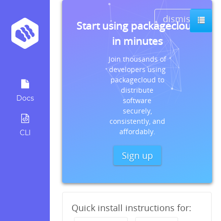
dismiss
Start using packagecloud
in minutes
Join thousands of
developers using
packagecloud to
distribute
Docs
software
securely,
consistently, and
affordably.
CLI
Sign up
Quick install instructions for: