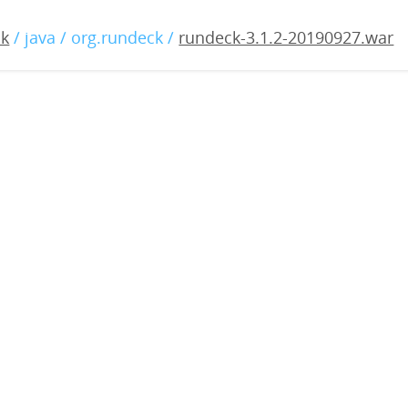
1.2-20190927.war
ck
/ java / org.rundeck /
rundeck-3.1.2-20190927.war