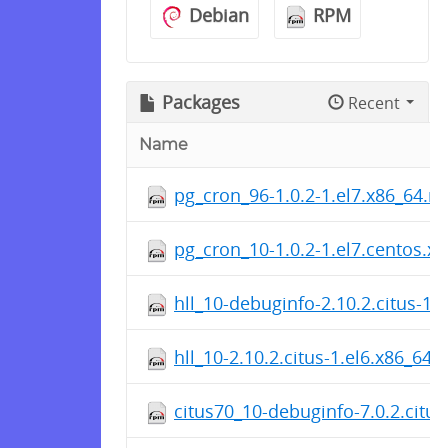
Debian
RPM
Packages
Recent
Name
pg_cron_96-1.0.2-1.el7.x86_64.r
pg_cron_10-1.0.2-1.el7.centos.x
hll_10-debuginfo-2.10.2.citus-1.
hll_10-2.10.2.citus-1.el6.x86_64.
citus70_10-debuginfo-7.0.2.citus