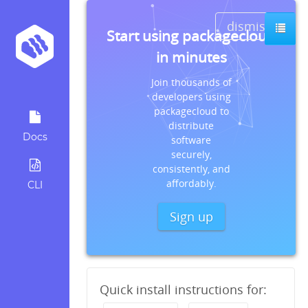
dismiss
Start using packagecloud
in minutes
Join thousands of
developers using
packagecloud to
distribute
Docs
software
securely,
consistently, and
affordably.
CLI
Sign up
Quick install instructions for: