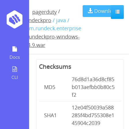
rundeckpro-
Download
/
pagerduty
rundeckpro
/ java /
windows-
com.rundeck.enterprise
/
rundeckpro-windows-
2.4.9.war
2.4.9.war
Docs
Checksums
CLI
76d8d1a36d8cf85
MD5
b013aefbb0b80c5
f2
12e04f50039a588
SHA1
285f4bd755308e1
45904c2039