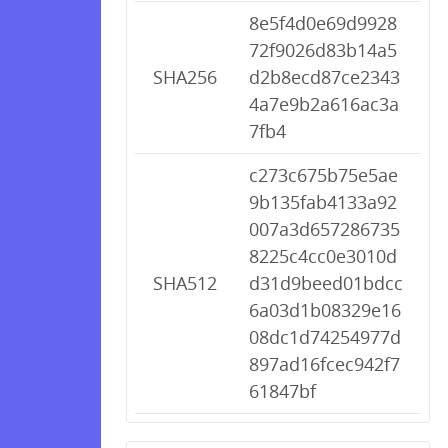
8e5f4d0e69d9928
72f9026d83b14a5
SHA256
d2b8ecd87ce2343
4a7e9b2a616ac3a
7fb4
c273c675b75e5ae
9b135fab4133a92
007a3d657286735
8225c4cc0e3010d
SHA512
d31d9beed01bdcc
6a03d1b08329e16
08dc1d74254977d
897ad16fcec942f7
61847bf