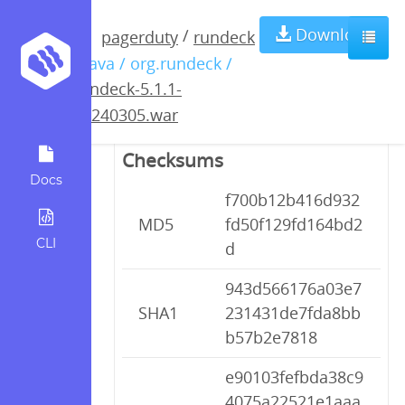
rundeck-5.1.1-
Download
/
pagerduty
rundeck
/ java / org.rundeck /
20240305.war
rundeck-5.1.1-
20240305.war
Checksums
Docs
f700b12b416d932
MD5
fd50f129fd164bd2
CLI
d
943d566176a03e7
SHA1
231431de7fda8bb
b57b2e7818
e90103fefbda38c9
4075a22521e1aaa