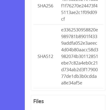
SHA256
f1f76270e24473f4
5113ae2c1f09d09
cf
e3362530958820e
989781b8901f433
9addfa052e3aeec
4d04b80aacc58d3
SHA512
982074b30112851
ebe7c82a4eb0c21
d734ab2d3f17900
77de1db3b0cdda
a8e34af5e
Files