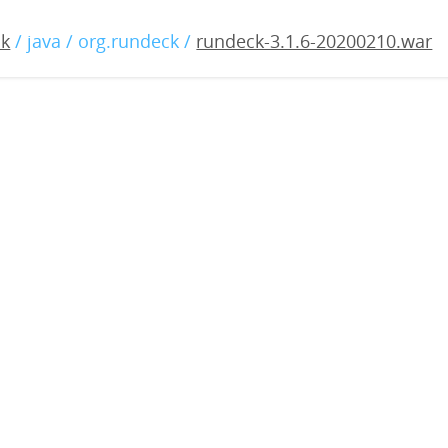
1.6-20200210.war
ck
/ java / org.rundeck /
rundeck-3.1.6-20200210.war