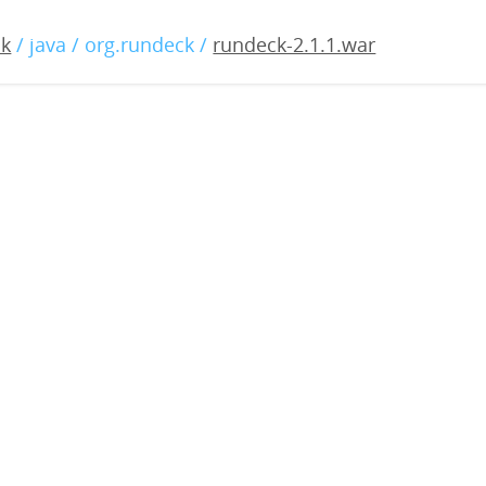
1.1.war
ck
/ java / org.rundeck /
rundeck-2.1.1.war