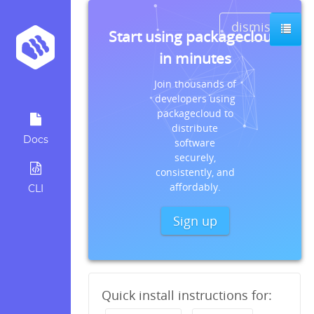
dismiss
Start using packagecloud
in minutes
Join thousands of
developers using
packagecloud to
distribute
Docs
software
securely,
consistently, and
affordably.
CLI
Sign up
Quick install instructions for: