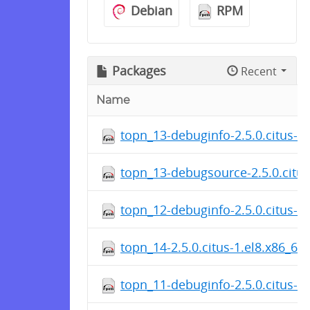
Debian
RPM
Packages
Recent
Name
topn_13-debuginfo-2.5.0.citus-1
topn_13-debugsource-2.5.0.citus
topn_12-debuginfo-2.5.0.citus-1
topn_14-2.5.0.citus-1.el8.x86_64
topn_11-debuginfo-2.5.0.citus-1