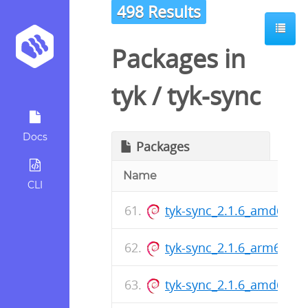
498 Results
Packages in
tyk
/
tyk-sync
Docs
Packages
Name
CLI
tyk-sync_2.1.6_amd64.d
tyk-sync_2.1.6_arm64.de
tyk-sync_2.1.6_amd64.d