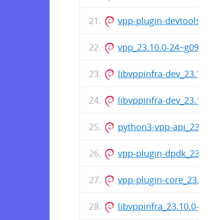
vpp-plugin-devtools_23
vpp_23.10.0-24~g095a9
libvppinfra-dev_23.10.
libvppinfra-dev_23.10.
python3-vpp-api_23.10
vpp-plugin-dpdk_23.10
vpp-plugin-core_23.10.
libvppinfra_23.10.0-24