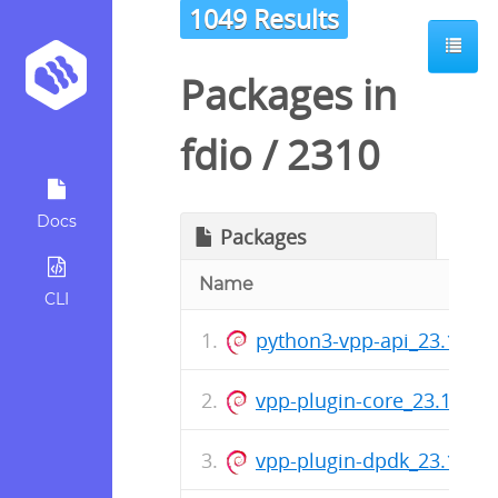
1049 Results
Packages in
fdio
/
2310
Docs
Packages
Name
CLI
python3-vpp-api_23.10.
vpp-plugin-core_23.10.0
vpp-plugin-dpdk_23.10.