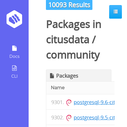
10093 Results
Packages in
citusdata
/
community
Docs
Packages
CLI
Name
postgresql-9.6-citus-6
postgresql-9.5-citus-6