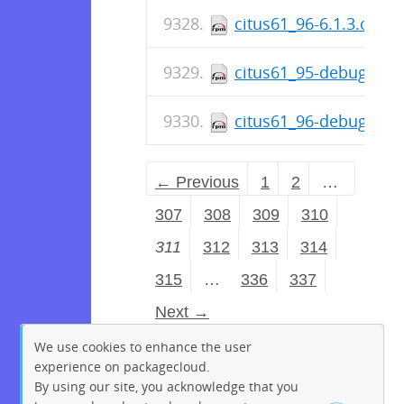
citus61_96-6.1.3.citus
citus61_95-debuginfo-
citus61_96-debuginfo-
← Previous
1
2
…
307
308
309
310
311
312
313
314
315
…
336
337
Next →
We use cookies to enhance the user
experience on packagecloud.
By using our site, you acknowledge that you