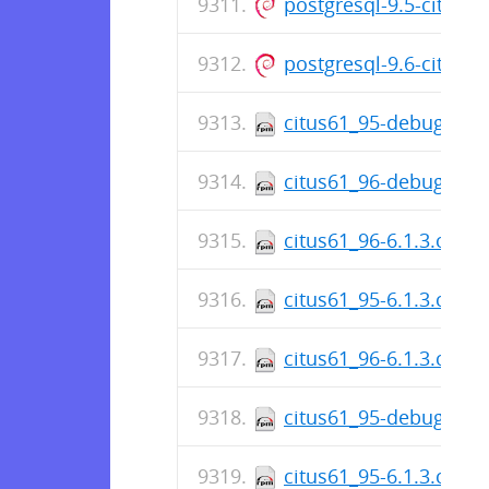
postgresql-9.5-citus-
postgresql-9.6-citus-
citus61_95-debuginfo-
citus61_96-debuginfo-
citus61_96-6.1.3.citus
citus61_95-6.1.3.citus
citus61_96-6.1.3.citus
citus61_95-debuginfo-
citus61_95-6.1.3.citus