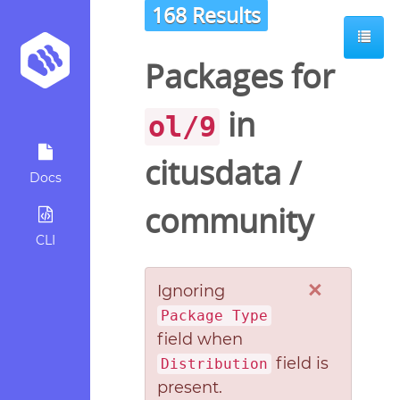
168 Results
Packages for
in
ol/9
citusdata
/
Docs
community
CLI
×
Ignoring
Package Type
field when
field is
Distribution
present.