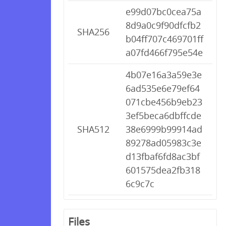
e99d07bc0cea75a
8d9a0c9f90dfcfb2
SHA256
b04ff707c469701ff
a07fd466f795e54e
4b07e16a3a59e3e
6ad535e6e79ef64
071cbe456b9eb23
3ef5beca6dbffcde
SHA512
38e6999b99914ad
89278ad05983c3e
d13fbaf6fd8ac3bf
601575dea2fb318
6c9c7c
Files