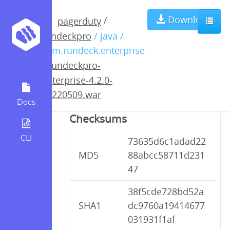
rundeckpro-
Download
/
pagerduty
rundeckpro
/ java /
enterprise-4.2.0-
com.rundeck.enterprise
/
rundeckpro-
20220509.war
enterprise-4.2.0-
20220509.war
Docs
Checksums
CLI
73635d6c1adad22
MD5
88abcc58711d231
47
38f5cde728bd52a
SHA1
dc9760a19414677
031931f1af