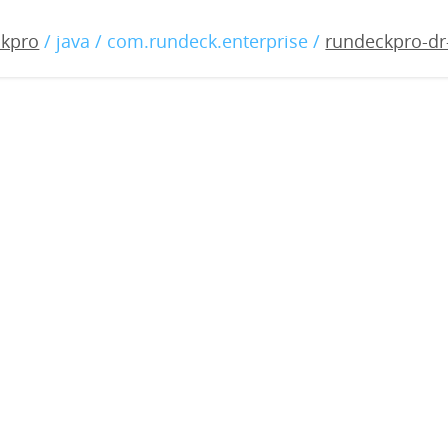
-dr-2.3.4.war
ckpro
/ java / com.rundeck.enterprise /
rundeckpro-dr