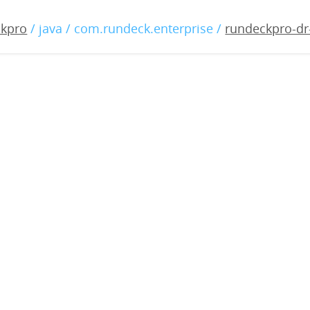
-dr-2.1.1.war
ckpro
/ java / com.rundeck.enterprise /
rundeckpro-dr