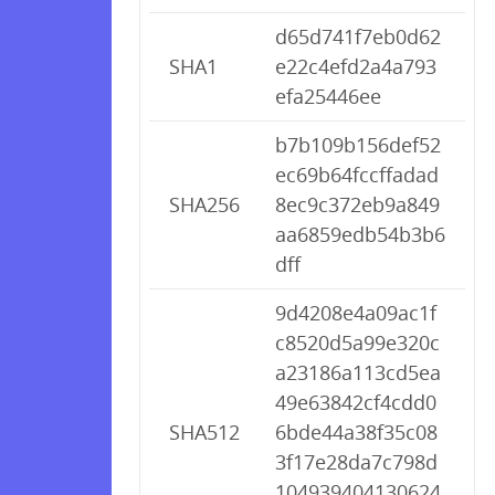
d65d741f7eb0d62
SHA1
e22c4efd2a4a793
efa25446ee
b7b109b156def52
ec69b64fccffadad
SHA256
8ec9c372eb9a849
aa6859edb54b3b6
dff
9d4208e4a09ac1f
c8520d5a99e320c
a23186a113cd5ea
49e63842cf4cdd0
SHA512
6bde44a38f35c08
3f17e28da7c798d
104939404130624