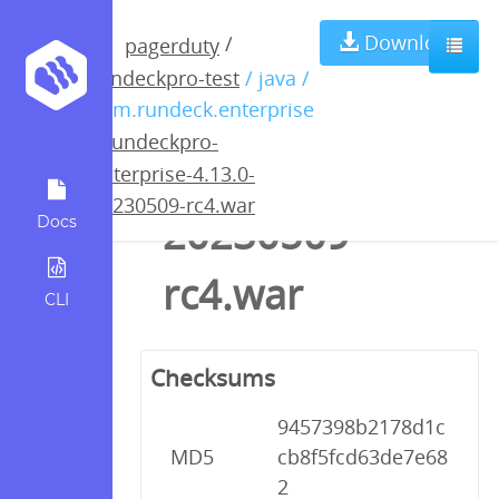
rundeckpro-
Download
/
pagerduty
rundeckpro-test
/ java /
enterprise-
com.rundeck.enterprise
/
rundeckpro-
4.13.0-
enterprise-4.13.0-
20230509-rc4.war
20230509-
Docs
rc4.war
CLI
Checksums
9457398b2178d1c
MD5
cb8f5fcd63de7e68
2