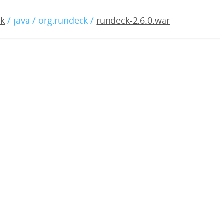
6.0.war
ck
/ java / org.rundeck /
rundeck-2.6.0.war