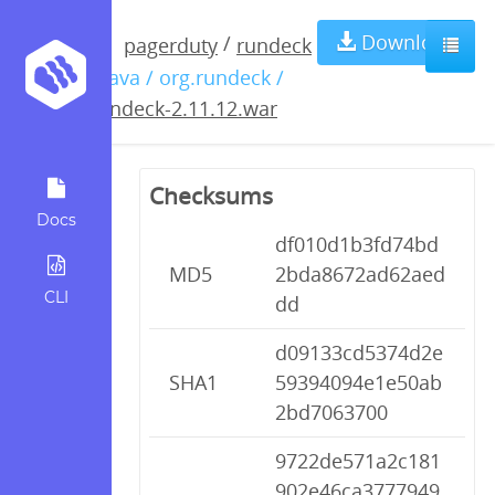
rundeck-
Download
/
pagerduty
rundeck
/ java / org.rundeck /
2.11.12.war
rundeck-2.11.12.war
Checksums
Docs
df010d1b3fd74bd
MD5
2bda8672ad62aed
CLI
dd
d09133cd5374d2e
SHA1
59394094e1e50ab
2bd7063700
9722de571a2c181
902e46ca3777949