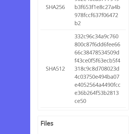
SHA256
b3f653f1e8c27a4b
978fccf637f06472
b2
332c96c34a9c760
800c87f6dd6fee66
66c38478534509d
f43ce0f5f63ecb5f4
SHA512
318c9c8d708023d
4c03750e494ba07
e4052564a4490fcc
e36b264f53b2813
ce50
Files