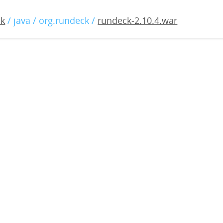
10.4.war
ck
/ java / org.rundeck /
rundeck-2.10.4.war