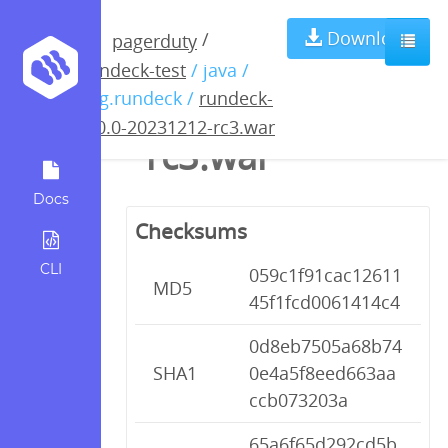
rundeck-5.0.0-
Download
/
pagerduty
rundeck-test
/ java /
20231212-
org.rundeck /
rundeck-
5.0.0-20231212-rc3.war
rc3.war
Docs
Checksums
CLI
059c1f91cac12611
MD5
45f1fcd0061414c4
0d8eb7505a68b74
SHA1
0e4a5f8eed663aa
ccb073203a
65a6f65d292cd5b