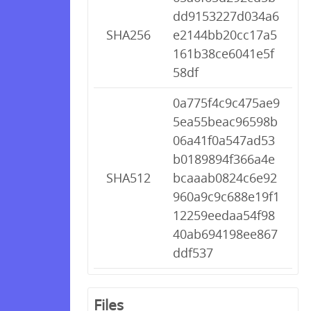
dd9153227d034a6
SHA256
e2144bb20cc17a5
161b38ce6041e5f
58df
0a775f4c9c475ae9
5ea55beac96598b
06a41f0a547ad53
b0189894f366a4e
SHA512
bcaaab0824c6e92
960a9c9c688e19f1
12259eedaa54f98
40ab694198ee867
ddf537
Files