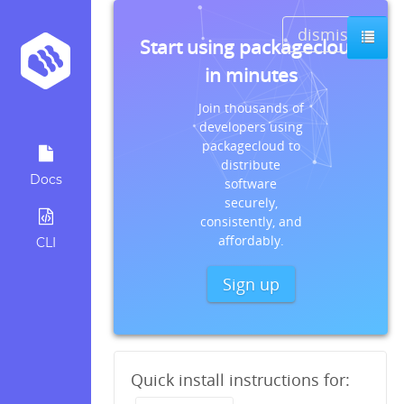
dismiss
Start using packagecloud
in minutes
Join thousands of
developers using
packagecloud to
distribute
Docs
software
securely,
consistently, and
affordably.
CLI
Sign up
Quick install instructions for: