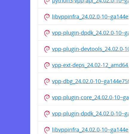
python3-vpp-api_24.02.0-10~g
libvppinfra_24.02.0-10~ga144e
vpp-plugin-dpdk_24.02.0-10~g
vpp-plugin-devtools_24.02.0-1
vpp-ext-deps_24.02-12_amd64.d
vpp-dbg_24.02.0-10~ga144e75f
vpp-plugin-core_24.02.0-10~ga
vpp-plugin-dpdk_24.02.0-10~g
libvppinfra_24.02.0-10~ga144e