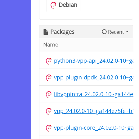
Debian
Packages
Recent
Name
python3-vpp-api_24.02.0-10~ga
vpp-plugin-dpdk_24.02.0-10~ga
libvppinfra_24.02.0-10~ga144e
vpp_24.02.0-10~ga144e75fe~b1
vpp-plugin-core_24.02.0-10~ga