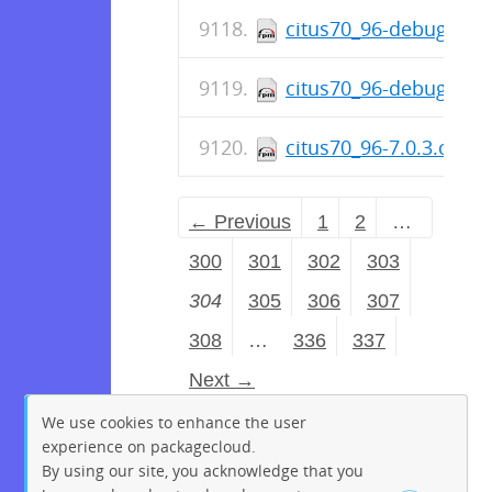
citus70_96-debuginfo-
citus70_96-debuginfo-
citus70_96-7.0.3.citus
← Previous
1
2
…
300
301
302
303
304
305
306
307
308
…
336
337
Next →
We use cookies to enhance the user
experience on packagecloud.
By using our site, you acknowledge that you