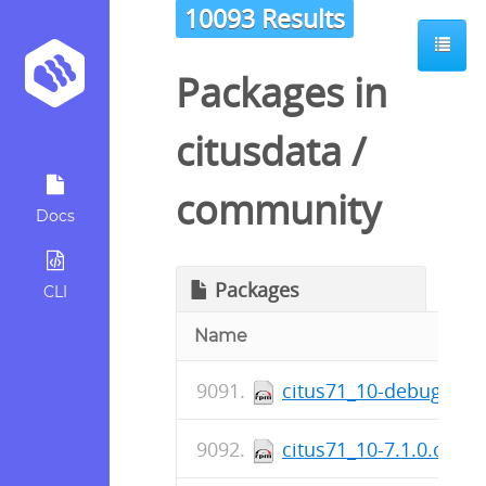
10093 Results
Packages in
citusdata
/
community
Docs
Packages
CLI
Name
citus71_10-debuginfo-
citus71_10-7.1.0.citus