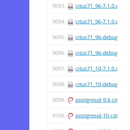
citus71_96-7.1.0.citus
citus71_96-7.1.0.citus
citus71_96-debuginfo-
citus71_96-debuginfo-
citus71_10-7.1.0.citus
citus71_10-debuginfo-
postgresql-9.6-citus-7
postgresql-10-citus-7