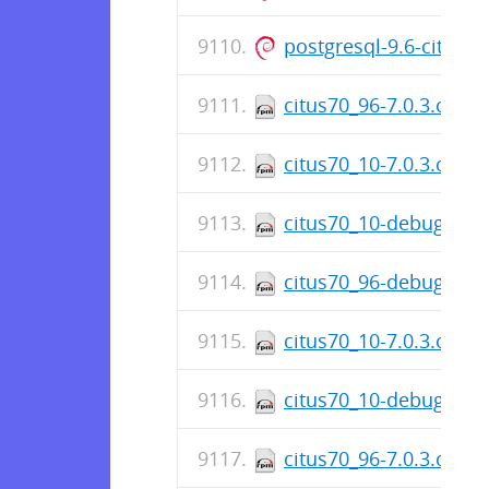
postgresql-9.6-citus-
citus70_96-7.0.3.citus
citus70_10-7.0.3.citus
citus70_10-debuginfo-
citus70_96-debuginfo-
citus70_10-7.0.3.citus
citus70_10-debuginfo-
citus70_96-7.0.3.citus