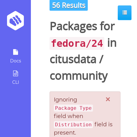
56 Results
Packages for
in
fedora/24
citusdata
/
Docs
community
CLI
×
Ignoring
Package Type
field when
field is
Distribution
present.