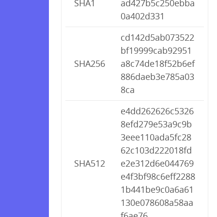
SHA1
ad427b5c250ebba
0a402d331
cd142d5ab073522
bf19999cab92951
SHA256
a8c74de18f52b6ef
886daeb3e785a03
8ca
e4dd262626c5326
8efd279e53a9c9b
3eee110ada5fc28
62c103d222018fd
SHA512
e2e312d6e044769
e4f3bf98c6eff2288
1b441be9c0a6a61
130e078608a58aa
f6ae76