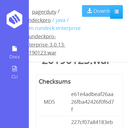
rundeckpro-
Download
/
pagerduty
rundeckpro
/ java /
enterprise-
com.rundeck.enterprise
/
rundeckpro-
3.0.13-
enterprise-3.0.13-
20190123.war
20190123.war
Docs
CLI
Checksums
e61e4adbeaf26aa
MD5
26fba42426f0f6d7
f
227cf07a84183eb