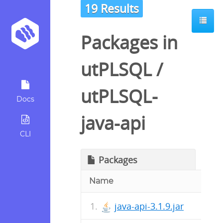
19 Results
Packages in
utPLSQL
/
utPLSQL-
Docs
java-api
CLI
Packages
Name
java-api-3.1.9.jar