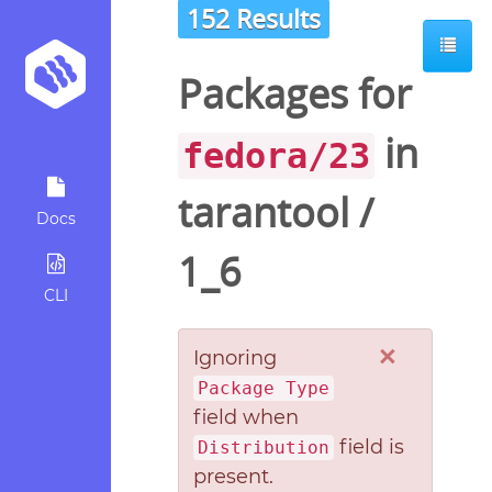
152 Results
Packages for
in
fedora/23
tarantool
/
Docs
1_6
CLI
×
Ignoring
Package Type
field when
field is
Distribution
present.