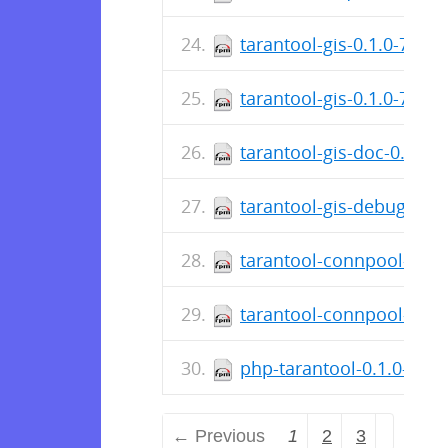
tarantool-gis-0.1.0-7.fc2
tarantool-gis-0.1.0-7.fc
tarantool-gis-doc-0.1.0-
tarantool-gis-debuginfo-
tarantool-connpool-1.1.0
tarantool-connpool-1.1.
php-tarantool-0.1.0-46.f
← Previous
1
2
3