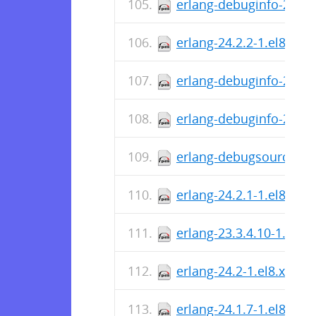
erlang-debuginfo-24.3-
erlang-24.2.2-1.el8.x86
erlang-debuginfo-23.3.
erlang-debuginfo-24.2.
erlang-debugsource-23.
erlang-24.2.1-1.el8.x86
erlang-23.3.4.10-1.el8.
erlang-24.2-1.el8.x86_
erlang-24.1.7-1.el8.x86