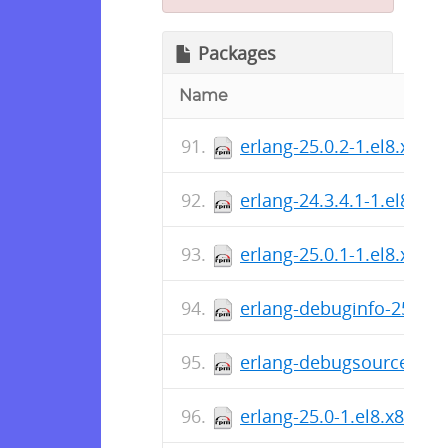
Packages
Name
erlang-25.0.2-1.el8.x86_
erlang-24.3.4.1-1.el8.x8
erlang-25.0.1-1.el8.x86_
erlang-debuginfo-25.0.1
erlang-debugsource-25.0
erlang-25.0-1.el8.x86_64