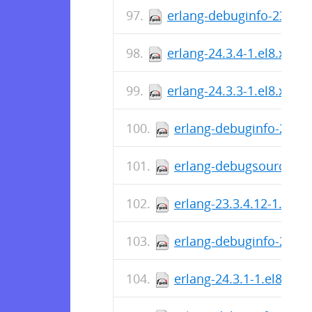
erlang-debuginfo-23.3.4
erlang-24.3.4-1.el8.x86_
erlang-24.3.3-1.el8.x86_
erlang-debuginfo-24.3.
erlang-debugsource-24.
erlang-23.3.4.12-1.el8.
erlang-debuginfo-24.3.
erlang-24.3.1-1.el8.x86