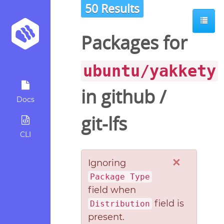
50 Results
Packages for
ubuntu/yakkety
in
github
/
Docs
git-lfs
CLI
×
Ignoring
Package Type
field when
field is
Distribution
present.