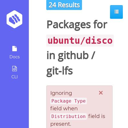
24 Results
Packages for
ubuntu/disco
in
github
/
Docs
git-lfs
CLI
×
Ignoring
Package Type
field when
field is
Distribution
present.