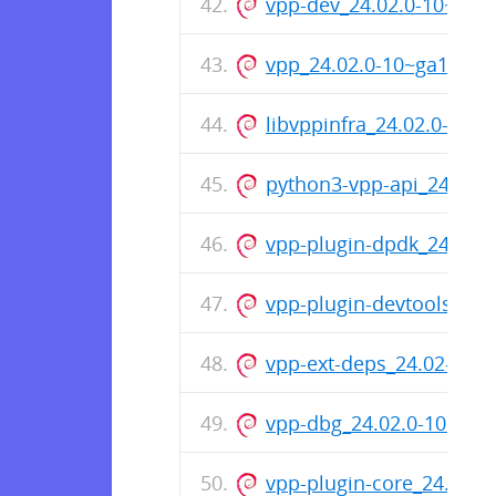
vpp-dev_24.02.0-10~ga
vpp_24.02.0-10~ga144e
libvppinfra_24.02.0-10
python3-vpp-api_24.02.
vpp-plugin-dpdk_24.02.
vpp-plugin-devtools_24
vpp-ext-deps_24.02-12_
vpp-dbg_24.02.0-10~ga
vpp-plugin-core_24.02.