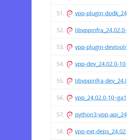
vpp-plugin-dpdk_24.02.
libvppinfra_24.02.0-10
vpp-plugin-devtools_24
vpp-dev_24.02.0-10~ga
libvppinfra-dev_24.02.
vpp_24.02.0-10~ga144e
python3-vpp-api_24.02.
vpp-ext-deps_24.02-12_