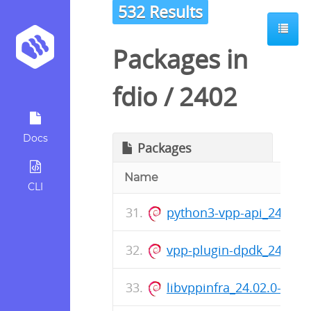
532 Results
Packages in
fdio
/
2402
Docs
Packages
Name
CLI
python3-vpp-api_24.02.
vpp-plugin-dpdk_24.02.
libvppinfra_24.02.0-10