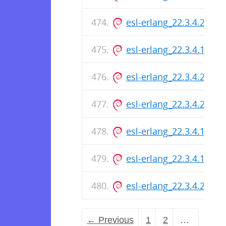
esl-erlang_22.3.4.22-1
esl-erlang_22.3.4.19-1
esl-erlang_22.3.4.21-1
esl-erlang_22.3.4.20-1
esl-erlang_22.3.4.18-1
esl-erlang_22.3.4.17-1
esl-erlang_22.3.4.2-1_
← Previous
1
2
…