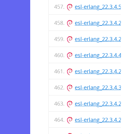
esl-erlang_22.3.4.5-1_
esl-erlang_22.3.4.27-1
esl-erlang_22.3.4.26-1
esl-erlang_22.3.4.4-1_
esl-erlang_22.3.4.25-1
esl-erlang_22.3.4.3-1_
esl-erlang_22.3.4.27-1
esl-erlang_22.3.4.24-1