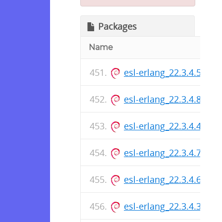
Packages
Name
esl-erlang_22.3.4.5-1_
esl-erlang_22.3.4.8-1_
esl-erlang_22.3.4.4-1_
esl-erlang_22.3.4.7-1_
esl-erlang_22.3.4.6-1_
esl-erlang_22.3.4.3-1_