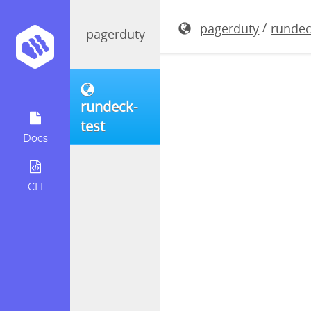
rundeck-5.
/
pagerduty
rundec
pagerduty
rundeck-
test
Docs
CLI