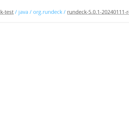
0.1-20240111-rc3.war
k-test
/ java / org.rundeck /
rundeck-5.0.1-20240111-r