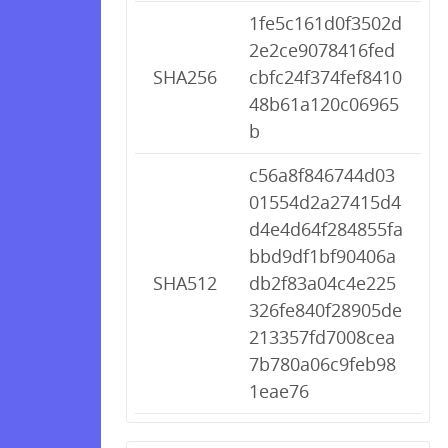
1fe5c161d0f3502d
2e2ce9078416fed
SHA256
cbfc24f374fef8410
48b61a120c06965
b
c56a8f846744d03
01554d2a27415d4
d4e4d64f284855fa
bbd9df1bf90406a
SHA512
db2f83a04c4e225
326fe840f28905de
213357fd7008cea
7b780a06c9feb98
1eae76