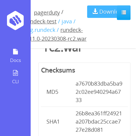
rundeck-4.11.0-
Download
/
pagerduty
rundeck-test
/ java /
20230308-
org.rundeck /
rundeck-
4.11.0-20230308-rc2.war
rc2.war
Docs
Checksums
CLI
a7670b83dba5ba9
MD5
2c02ee940294a67
33
26b8ea361ff24921
SHA1
a207bdac25ccae7
27e28d081