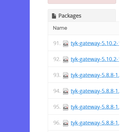
Packages
Name
tyk-gateway-5.10.2-1.s3
tyk-gateway-5.10.2-1.aa
tyk-gateway-5.8.8-1.s39
tyk-gateway-5.8.8-1.x86
tyk-gateway-5.8.8-1.aar
tyk-gateway-5.8.8-1.s39