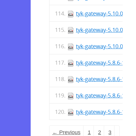
tyk-gateway-5.10.0-1.a
tyk-gateway-5.10.0-1.x
tyk-gateway-5.10.0-1.s
tyk-gateway-5.8.6-1.x8
tyk-gateway-5.8.6-1.s3
tyk-gateway-5.8.6-1.aa
tyk-gateway-5.8.6-1.x8
← Previous
1
2
3