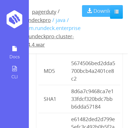
rundeckpro-
Download
/
pagerduty
rundeckpro
/ java /
cluster-2.4.4.war
com.rundeck.enterprise
/
rundeckpro-cluster-
2.4.4.war
Checksums
Docs
5674506bed2dda5
MD5
700bcb4a2401ce8
CLI
c2
8d6a7c9468ca7e1
SHA1
33fdcf320bdc7bb
b6dda57184
e61482ded2d799e
5efc3c492b0b5f2a