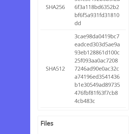
SHA256
6f3a118bd6352b2
bf6f5a931fd31810
dd
3cae98da0419bc7
eadced303d5ae9a
93eb128861d100c
25f093aa0ac7208
SHA512
7246ad90e0ac32c
a74196ed3541436
b1e30549ad89735
476fbf81f63f7cb8
4cb483c
Files