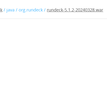
1.2-20240328.war
ck
/ java / org.rundeck /
rundeck-5.1.2-20240328.war