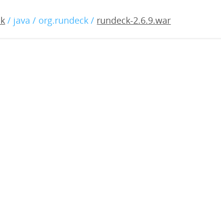
6.9.war
ck
/ java / org.rundeck /
rundeck-2.6.9.war